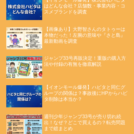
はどんな会社？店舗数・事業内容・コ
スメブランドを調査
【画像あり】大野智さんのタトゥーは
本物だった！左腕の意味や『さと島』
最新動画を調査
ジャンプ33号再販決定！重版の購入方
法や付録の有無を徹底解説
【イオンモール爆発】ハビタと同仁グ
ループの関係は？事故後にHPからハビ
タ削除は本当か？
週刊少年ジャンプ33号が売り切れ続
出！なぜ？どこで買えるの？転売問題
まで総まとめ