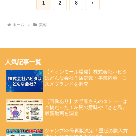
次
1
2
8
へ
ホーム
美容
人気記事一覧
【イオンモール爆発】株式会社ハビタ
はどんな会社？店舗数・事業内容・コ
スメブランドを調査
【画像あり】大野智さんのタトゥーは
本物だった！左腕の意味や『さと島』
最新動画を調査
ジャンプ33号再販決定！重版の購入方