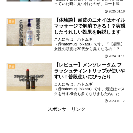
っていた時に見つけたのが、ロート製薬
の「ケアセラ」シリーズです。セラミド
2025.01.18
配合化粧品の中では低価格ながら、しっ
かり乾燥を防げたので2年間近くリピート
【体験談】頭皮のニオイはオイル
美容
しています。ケアセラ...
マッサージで解消できる！？実感
したうれしい効果を解説します
こんにちは、ハトムギ
（@hatomugi_bikatu）です。「【衝撃】
女性の頭皮は30代から臭くなるの！？簡
単にできるニオイ対策も紹介します。」
2024.01.11
でも取り上げていますが、頭皮のニオイ
ってなかなか対策が難しく、人にも相談
【レビュー】メンソレータム フ
美容
しづらいですよね。そん...
ラッシュティントリップが使いや
すい！普段使いにぴったり
こんにちは、ハトムギ
（@hatomugi_bikatu）です。最近はマス
クを外す機会も多くなりましたね。た
だ、その時に困るのが“唇の血色”ではない
2023.10.17
でしょうか。マスクを付けたり外したり
するから、しっかりリップメイクはしづ
スポンサーリンク
らい。かと言って何もし...