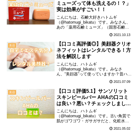
ミューズって体も洗えるの！？」
実は効果がすごい！！
こんにちは、石鹸大好きハトムギ
（@hatomugi_bikatu）です。みなさん、
あの「薬用石鹸ミューズ」（固形石鹸の
方）って、体も洗えるってご存じでした
2021.10.13
か？私も最近知ったのですが、これが結
構すごいらしく… 体のベタつきさっぱ
【口コミ高評価◎】美顔器クリオ
美容
り！ 背中のニ...
ネフィットはレンタルできる！方
法を解説します
こんにちは、ハトムギ
（@hatomugi_bikatu）です。みなさ
ん、“美顔器”って使っていますか？昔ハマ
って、また使いたいなぁと思い調べてみ
2021.07.09
ると…なんと、最近は“美顔器”のレンタル
サービスも豊富にあるんですね。今回
【口コミ評価5.1】サンソリット
美容
は、クリオネフィットと...
スキンピールバー AHAの口コミ
は良い？悪い？チェックしまし
た！
こんにちは、ハトムギ
（@hatomugi_bikatu）です。古い角質で
肌がゴワゴワ・ガサガサだと、化粧水は
浸透しないし、化粧乗りも悪くなるし、
2021.05.02
うんざりしてしまいますよね。ピーリン
グ剤を使おうかなと思っても、刺激が強