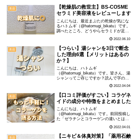
い。そこで、今回はトーンアップ効果が
【乾燥肌の救世主】BS-COSME
美容
あったり、コントロールカ...
セラミド美容液をレビューします
こんにちは、最近まぶたの乾燥が気にな
るハトムギ（@hatomugi_bikatu）です。
調べたところ、どうやらセラミドが足り
ないため、肌が敏感になっているのでな
2022.06.10
いかと分かりました。そこでさっそく、
セラミドの入った美容液を購入し、1ヵ月
【つらい】湯シャンを3日で断念
美容
ほど使...
した理由6選【メリットはあるの
か？】
こんにちは、ハトムギ
（@hatomugi_bikatu）です。皆さん、湯
シャンってご存じですか？読んで字のご
とく、お湯だけで頭皮と髪を洗う方法で
2022.04.04
す。メリットが多いとの噂なので、私も
試してみたのですが…3日で挫折しまし
【口コミ評価がすごい】コラゲネ
美容
た。この記事では、湯シャ...
イドの成分や特徴をまとめました
こんにちは、ハトムギ
（@hatomugi_bikatu）です。前回投稿し
た「ゼラチンとコラーゲンの違いとは？
食べて肌に効果はあるの？」で、「コラ
2022.04.01
ーゲンを摂るならコラーゲンペプチドが
いい！」ということが分かったので、改
【ニキビ＆体臭対策】「薬用石鹸
美容
めて色々調べてみました。...