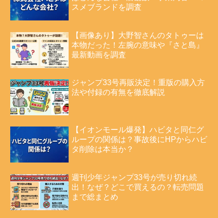
スメブランドを調査
【画像あり】大野智さんのタトゥーは
本物だった！左腕の意味や『さと島』
最新動画を調査
ジャンプ33号再販決定！重版の購入方
法や付録の有無を徹底解説
【イオンモール爆発】ハビタと同仁グ
ループの関係は？事故後にHPからハビ
タ削除は本当か？
週刊少年ジャンプ33号が売り切れ続
出！なぜ？どこで買えるの？転売問題
まで総まとめ