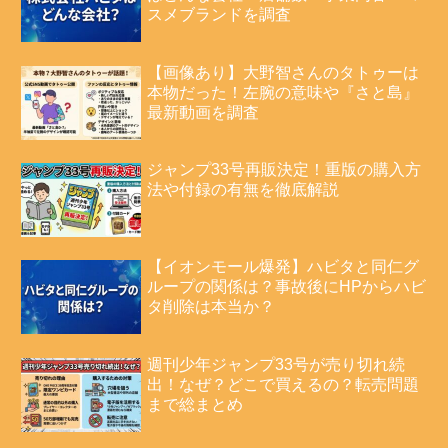
スメブランドを調査
【画像あり】大野智さんのタトゥーは
本物だった！左腕の意味や『さと島』
最新動画を調査
ジャンプ33号再販決定！重版の購入方
法や付録の有無を徹底解説
【イオンモール爆発】ハビタと同仁グ
ループの関係は？事故後にHPからハビ
タ削除は本当か？
週刊少年ジャンプ33号が売り切れ続
出！なぜ？どこで買えるの？転売問題
まで総まとめ