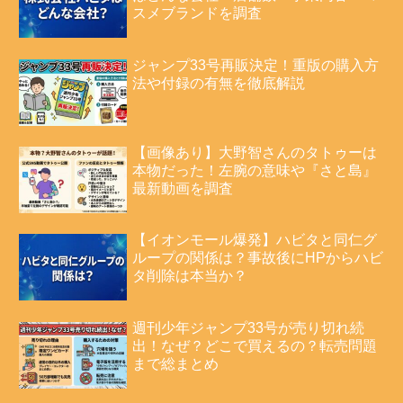
スメブランドを調査
ジャンプ33号再販決定！重版の購入方
法や付録の有無を徹底解説
【画像あり】大野智さんのタトゥーは
本物だった！左腕の意味や『さと島』
最新動画を調査
【イオンモール爆発】ハビタと同仁グ
ループの関係は？事故後にHPからハビ
タ削除は本当か？
週刊少年ジャンプ33号が売り切れ続
出！なぜ？どこで買えるの？転売問題
まで総まとめ