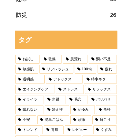
防災
26
タグ
お試し
乾燥
肌荒れ
潤い不足
敏感肌
リフレッシュ
100均
疲れ
透明感
デトックス
時事ネタ
エイジングケア
ストレス
リラックス
イライラ
角質
毛穴
パサパサ
眠れない
冷え性
かゆみ
角栓
不安
簡単ごはん
頭痛
肩こり
トレンド
胃痛
レビュー
くすみ