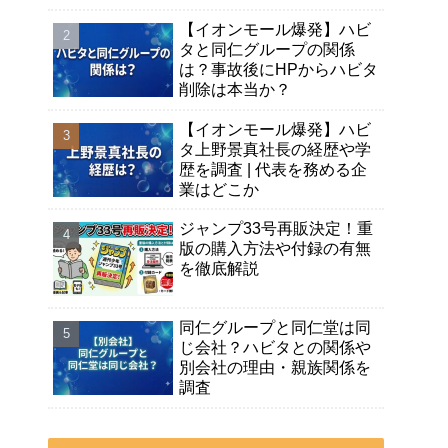
【イオンモール爆発】ハビ
タと同仁グループの関係
は？事故後にHPからハビタ
削除は本当か？
【イオンモール爆発】ハビ
タ上野景真社長の経歴や学
歴を調査 | 代表を務める企
業はどこか
ジャンプ33号再販決定！重
版の購入方法や付録の有無
を徹底解説
同仁グループと同仁堂は同
じ会社？ハビタとの関係や
別会社の理由・親族関係を
調査