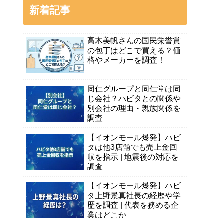
新着記事
高木美帆さんの国民栄誉賞
の包丁はどこで買える？価
格やメーカーを調査！
同仁グループと同仁堂は同
じ会社？ハビタとの関係や
別会社の理由・親族関係を
調査
【イオンモール爆発】ハビ
タは他3店舗でも売上金回
収を指示 | 地震後の対応を
調査
【イオンモール爆発】ハビ
タ上野景真社長の経歴や学
歴を調査 | 代表を務める企
業はどこか