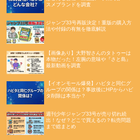
スメブランドを調査
ジャンプ33号再販決定！重版の購入方
法や付録の有無を徹底解説
【画像あり】大野智さんのタトゥーは
本物だった！左腕の意味や『さと島』
最新動画を調査
【イオンモール爆発】ハビタと同仁グ
ループの関係は？事故後にHPからハビ
タ削除は本当か？
週刊少年ジャンプ33号が売り切れ続
出！なぜ？どこで買えるの？転売問題
まで総まとめ