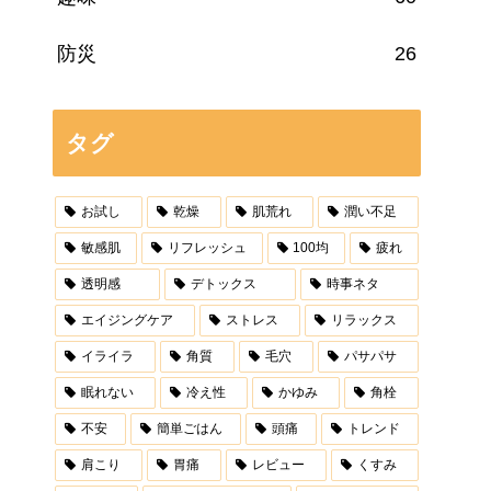
防災
26
タグ
お試し
乾燥
肌荒れ
潤い不足
敏感肌
リフレッシュ
100均
疲れ
透明感
デトックス
時事ネタ
エイジングケア
ストレス
リラックス
イライラ
角質
毛穴
パサパサ
眠れない
冷え性
かゆみ
角栓
不安
簡単ごはん
頭痛
トレンド
肩こり
胃痛
レビュー
くすみ