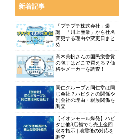
新着記事
「プチプチ株式会社」爆
誕！「川上産業」から社名
変更する理由や変更日まと
め
高木美帆さんの国民栄誉賞
の包丁はどこで買える？価
格やメーカーを調査！
同仁グループと同仁堂は同
じ会社？ハビタとの関係や
別会社の理由・親族関係を
調査
【イオンモール爆発】ハビ
タは他3店舗でも売上金回
収を指示 | 地震後の対応を
調査