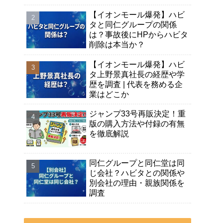
【イオンモール爆発】ハビ
タと同仁グループの関係
は？事故後にHPからハビタ
削除は本当か？
【イオンモール爆発】ハビ
タ上野景真社長の経歴や学
歴を調査 | 代表を務める企
業はどこか
ジャンプ33号再販決定！重
版の購入方法や付録の有無
を徹底解説
同仁グループと同仁堂は同
じ会社？ハビタとの関係や
別会社の理由・親族関係を
調査