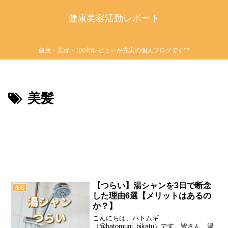
健康美容活動レポート
健康・美容・100均レビューが充実の個人ブログです^^
美髪
【つらい】湯シャンを3日で断念
美容
した理由6選【メリットはあるの
か？】
こんにちは、ハトムギ
（@hatomugi_bikatu）です。皆さん、湯