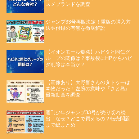
スメブランドを調査
ジャンプ33号再販決定！重版の購入方
法や付録の有無を徹底解説
【イオンモール爆発】ハビタと同仁グ
ループの関係は？事故後にHPからハビ
タ削除は本当か？
【画像あり】大野智さんのタトゥーは
本物だった！左腕の意味や『さと島』
最新動画を調査
週刊少年ジャンプ33号が売り切れ続
出！なぜ？どこで買えるの？転売問題
まで総まとめ