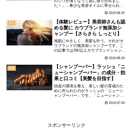
のシワが薄くなって肌に張りが出まし
た！」…希少な美容オイルに寄せられて
る口コミはどれも魅力的で、興味を引く
2019.08.25
ものばかりです。是非使ってみたい！と
思いながらも気になってしまうのが「値
【体験レビュー】美容師さんも認
美容
段」と「本当に効果があるか...
める髪に カウブランド無添加シ
ャンプー【さらさら しっとり】
地肌にやさしく、美髪も叶う。それがカ
ウブランドの無添加シャンプーです。こ
の記事では3年以上カウブランドシャンプ
ーを使って気づいたよさと、実際にあっ
2019.08.20
た美髪に関するエピソードをご紹介しま
す。穏やかな洗い心地は髪や地肌のトラ
【シャンプーバー】ラッシュ「ニ
美容
ブルにおすすめのシャン...
ューシャンプーバー」の成分・効
果と口コミ【美髪を目指す】
頭皮の環境を整え、美しい髪の育成のた
めに作られたのがラッシュの「ニューシ
ャンプーバー」です。「ニューシャンプ
ーバー」の洗い心地のよさや効果は口コ
2019.07.03
ミからも確認することが出来ます。この
レポートではラッシュ「ニューシャンプ
ーバー」の効果・成分の他...
スポンサーリンク