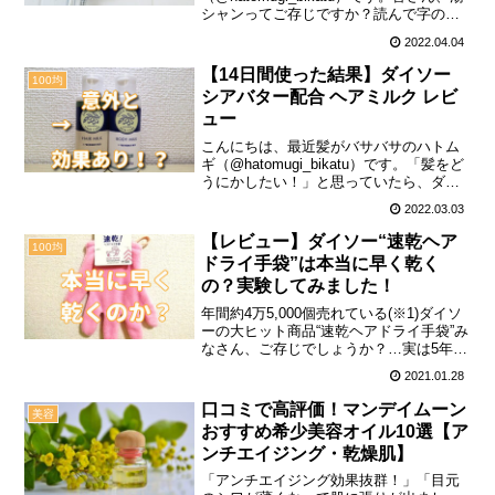
シャンってご存じですか？読んで字のご
とく、お湯だけで頭皮と髪を洗う方法で
2022.04.04
す。メリットが多いとの噂なので、私も
試してみたのですが…3日で挫折しまし
【14日間使った結果】ダイソー
100均
た。この記事では、湯シャ...
シアバター配合 ヘアミルク レビ
ュー
こんにちは、最近髪がバサバサのハトム
ギ（@hatomugi_bikatu）です。「髪をど
うにかしたい！」と思っていたら、ダイ
ソーでヘアミルクを発見したので早速購
2022.03.03
入。この記事では、ダイソー シアバター
配合 ヘアミルを14日間使った成果を画像
【レビュー】ダイソー“速乾ヘア
100均
付...
ドライ手袋”は本当に早く乾く
の？実験してみました！
年間約4万5,000個売れている(※1)ダイソ
ーの大ヒット商品“速乾ヘアドライ手袋”み
なさん、ご存じでしょうか？…実は5年以
上愛用しています、ハトムギ
2021.01.28
（@hatomugi_bikatu）です。使い勝手が
よくておすすめできるダイソー製品です
口コミで高評価！マンデイムーン
美容
が...
おすすめ希少美容オイル10選【ア
ンチエイジング・乾燥肌】
「アンチエイジング効果抜群！」「目元