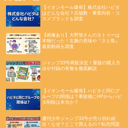
【イオンモール爆発】株式会社ハビタ
はどんな会社？店舗数・事業内容・コ
スメブランドを調査
【画像あり】大野智さんのタトゥーは
本物だった！左腕の意味や『さと島』
最新動画を調査
ジャンプ33号再販決定！重版の購入方
法や付録の有無を徹底解説
【イオンモール爆発】ハビタと同仁グ
ループの関係は？事故後にHPからハビ
タ削除は本当か？
週刊少年ジャンプ33号が売り切れ続
出！なぜ？どこで買えるの？転売問題