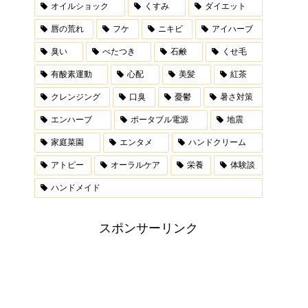
オイルショック
くすみ
ダイエット
唇の荒れ
フケ
ニキビ
アイハーブ
臭い
べたつき
石鹸
くせ毛
有酸素運動
心配
美髪
紅茶
クレンジング
口臭
憂鬱
暑さ対策
エンハーブ
ポータブル電源
地震
家庭菜園
エンタメ
ハンドクリーム
アトピー
オーラルケア
栄養
体験談
ハンドメイド
スポンサーリンク