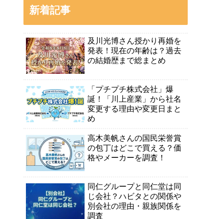
新着記事
及川光博さん授かり再婚を
発表！現在の年齢は？過去
の結婚歴まで総まとめ
「プチプチ株式会社」爆
誕！「川上産業」から社名
変更する理由や変更日まと
め
高木美帆さんの国民栄誉賞
の包丁はどこで買える？価
格やメーカーを調査！
同仁グループと同仁堂は同
じ会社？ハビタとの関係や
別会社の理由・親族関係を
調査