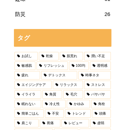
防災
26
タグ
お試し
乾燥
肌荒れ
潤い不足
敏感肌
リフレッシュ
100均
透明感
疲れ
デトックス
時事ネタ
エイジングケア
リラックス
ストレス
イライラ
角質
毛穴
パサパサ
眠れない
冷え性
かゆみ
角栓
簡単ごはん
不安
トレンド
頭痛
肩こり
胃痛
レビュー
虚弱