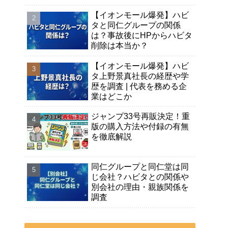
【イオンモール爆発】ハビ
タと同仁グループの関係
は？事故後にHPからハビタ
削除は本当か？
【イオンモール爆発】ハビ
タ上野景真社長の経歴や学
歴を調査 | 代表を務める企
業はどこか
ジャンプ33号再販決定！重
版の購入方法や付録の有無
を徹底解説
同仁グループと同仁堂は同
じ会社？ハビタとの関係や
別会社の理由・親族関係を
調査