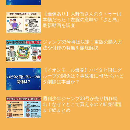
【画像あり】大野智さんのタトゥーは
本物だった！左腕の意味や『さと島』
最新動画を調査
ジャンプ33号再販決定！重版の購入方
法や付録の有無を徹底解説
【イオンモール爆発】ハビタと同仁グ
ループの関係は？事故後にHPからハビ
タ削除は本当か？
週刊少年ジャンプ33号が売り切れ続
出！なぜ？どこで買えるの？転売問題
まで総まとめ