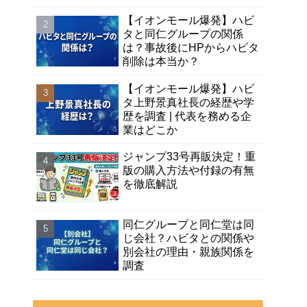
【イオンモール爆発】ハビ
タと同仁グループの関係
は？事故後にHPからハビタ
削除は本当か？
【イオンモール爆発】ハビ
タ上野景真社長の経歴や学
歴を調査 | 代表を務める企
業はどこか
ジャンプ33号再販決定！重
版の購入方法や付録の有無
を徹底解説
同仁グループと同仁堂は同
じ会社？ハビタとの関係や
別会社の理由・親族関係を
調査