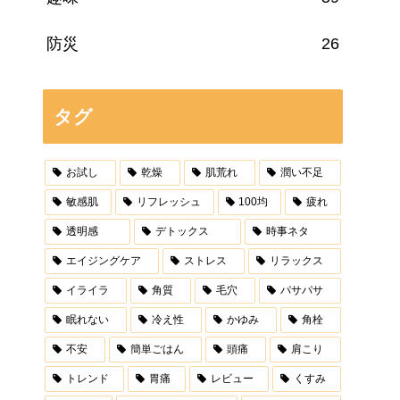
防災
26
タグ
お試し
乾燥
肌荒れ
潤い不足
敏感肌
リフレッシュ
100均
疲れ
透明感
デトックス
時事ネタ
エイジングケア
ストレス
リラックス
イライラ
角質
毛穴
パサパサ
眠れない
冷え性
かゆみ
角栓
不安
簡単ごはん
頭痛
肩こり
トレンド
胃痛
レビュー
くすみ