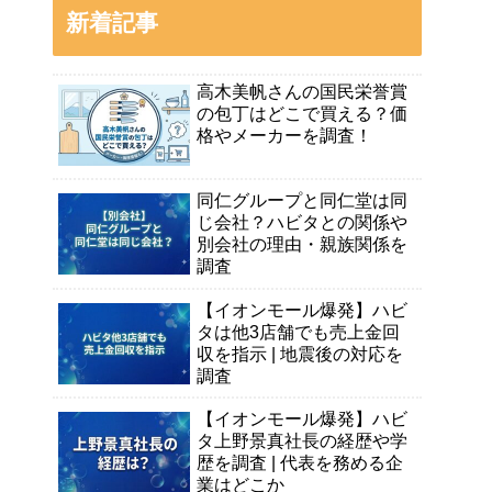
新着記事
高木美帆さんの国民栄誉賞
の包丁はどこで買える？価
格やメーカーを調査！
同仁グループと同仁堂は同
じ会社？ハビタとの関係や
別会社の理由・親族関係を
調査
【イオンモール爆発】ハビ
タは他3店舗でも売上金回
収を指示 | 地震後の対応を
調査
【イオンモール爆発】ハビ
タ上野景真社長の経歴や学
歴を調査 | 代表を務める企
業はどこか