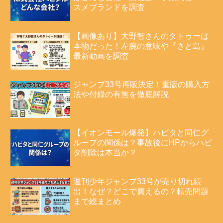
スメブランドを調査
【画像あり】大野智さんのタトゥーは
本物だった！左腕の意味や『さと島』
最新動画を調査
ジャンプ33号再販決定！重版の購入方
法や付録の有無を徹底解説
【イオンモール爆発】ハビタと同仁グ
ループの関係は？事故後にHPからハビ
タ削除は本当か？
週刊少年ジャンプ33号が売り切れ続
出！なぜ？どこで買えるの？転売問題
まで総まとめ