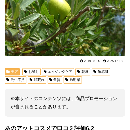
2019.03.14
2025.12.18
美容
お試し
エイジングケア
乾燥
敏感肌
潤い不足
肌荒れ
角質
透明感
※本サイトのコンテンツには、商品プロモーション
が含まれることがあります。
あのアットコスメで口コミ評価6.2