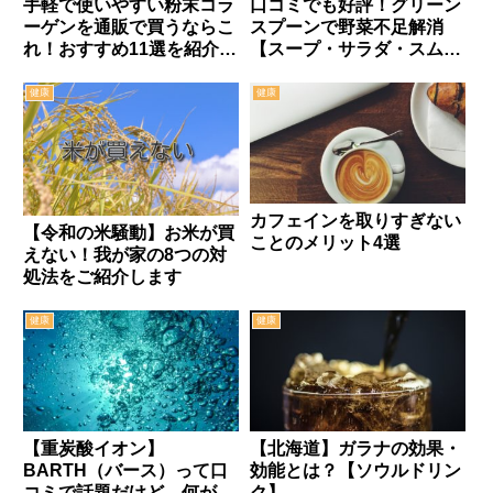
手軽で使いやすい粉末コラ
口コミでも好評！グリーン
ーゲンを通販で買うならこ
スプーンで野菜不足解消
れ！おすすめ11選を紹介し
【スープ・サラダ・スムー
ます
ジー】
健康
健康
カフェインを取りすぎない
【令和の米騒動】お米が買
ことのメリット4選
えない！我が家の8つの対
処法をご紹介します
健康
健康
【重炭酸イオン】
【北海道】ガラナの効果・
BARTH（バース）って口
効能とは？【ソウルドリン
コミで話題だけど、何がそ
ク】