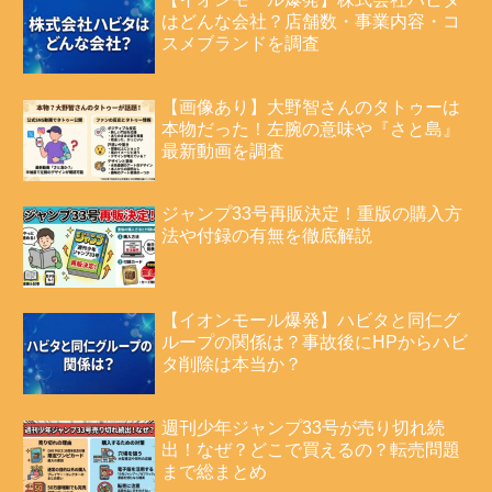
はどんな会社？店舗数・事業内容・コ
スメブランドを調査
【画像あり】大野智さんのタトゥーは
本物だった！左腕の意味や『さと島』
最新動画を調査
ジャンプ33号再販決定！重版の購入方
法や付録の有無を徹底解説
【イオンモール爆発】ハビタと同仁グ
ループの関係は？事故後にHPからハビ
タ削除は本当か？
週刊少年ジャンプ33号が売り切れ続
出！なぜ？どこで買えるの？転売問題
まで総まとめ