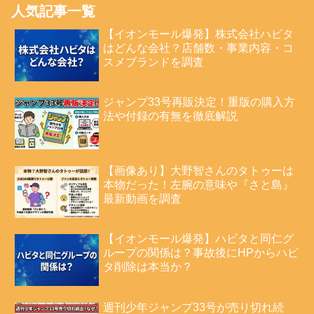
人気記事一覧
【イオンモール爆発】株式会社ハビタ
はどんな会社？店舗数・事業内容・コ
スメブランドを調査
ジャンプ33号再販決定！重版の購入方
法や付録の有無を徹底解説
【画像あり】大野智さんのタトゥーは
本物だった！左腕の意味や『さと島』
最新動画を調査
【イオンモール爆発】ハビタと同仁グ
ループの関係は？事故後にHPからハビ
タ削除は本当か？
週刊少年ジャンプ33号が売り切れ続