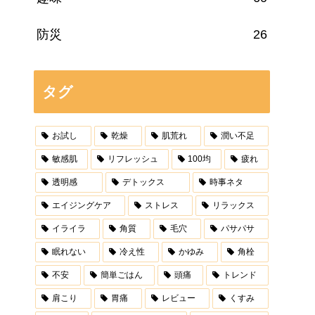
防災
26
タグ
お試し
乾燥
肌荒れ
潤い不足
敏感肌
リフレッシュ
100均
疲れ
透明感
デトックス
時事ネタ
エイジングケア
ストレス
リラックス
イライラ
角質
毛穴
パサパサ
眠れない
冷え性
かゆみ
角栓
不安
簡単ごはん
頭痛
トレンド
肩こり
胃痛
レビュー
くすみ