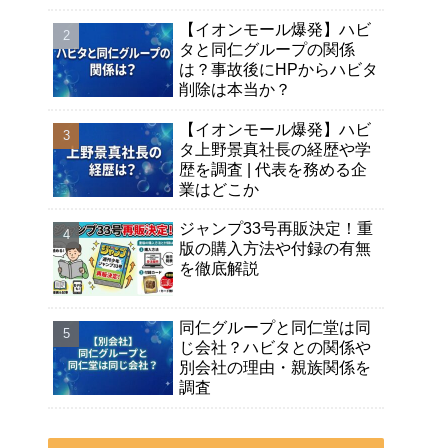
【イオンモール爆発】ハビ
タと同仁グループの関係
は？事故後にHPからハビタ
削除は本当か？
【イオンモール爆発】ハビ
タ上野景真社長の経歴や学
歴を調査 | 代表を務める企
業はどこか
ジャンプ33号再販決定！重
版の購入方法や付録の有無
を徹底解説
同仁グループと同仁堂は同
じ会社？ハビタとの関係や
別会社の理由・親族関係を
調査