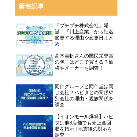
新着記事
「プチプチ株式会社」爆
誕！「川上産業」から社名
変更する理由や変更日まと
め
高木美帆さんの国民栄誉賞
の包丁はどこで買える？価
格やメーカーを調査！
同仁グループと同仁堂は同
じ会社？ハビタとの関係や
別会社の理由・親族関係を
調査
【イオンモール爆発】ハビ
タは他3店舗でも売上金回
収を指示 | 地震後の対応を
調査