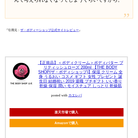
『引用元：
ザ・ボディーショップ公式サイトレビュー
』
【正規品】＜ボディクリーム＞ボディバター ブ
リティッシュローズ 200ml 【THE BODY
SHOP(ザ・ボディショップ)】保湿 クリーム 全
身 うるおい コスメ ギフト 女性 プレゼント 誕
生日 結婚祝い 2019 退職 プチギフト いい香り
乾燥 保湿 潤い モイスチュア しっとり 乾燥肌
posted with
カエレバ
楽天市場で購入
Amazonで購入