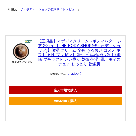
『引用元：
ザ・ボディーショップ公式サイトレビュー
』
【正規品】＜ボディクリーム＞ボディバター シ
ア 200ml 【THE BODY SHOP(ザ・ボディショ
ップ)】保湿 クリーム 全身 うるおい コスメ ギ
フト 女性 プレゼント 誕生日 結婚祝い 2019 退
職 プチギフト いい香り 乾燥 保湿 潤い モイス
チュア しっとり 乾燥肌
posted with
カエレバ
楽天市場で購入
Amazonで購入