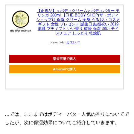
【正規品】＜ボディクリーム＞ボディバター モ
リンガ 200ml 【THE BODY SHOP(ザ・ボディ
ショップ)】保湿 クリーム 全身 うるおい コスメ
ギフト 女性 プレゼント 誕生日 結婚祝い 2019
退職 プチギフト いい香り 乾燥 保湿 潤い モイ
スチュア しっとり 乾燥肌
posted with
カエレバ
楽天市場で購入
Amazonで購入
…では、ここまではボディーバター人気の香りについてで
したが、次に保湿効果についてご紹介していきます。