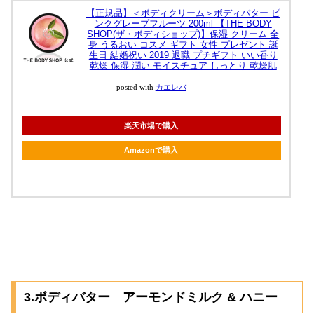
【正規品】＜ボディクリーム＞ボディバター ピ
ンクグレープフルーツ 200ml 【THE BODY
SHOP(ザ・ボディショップ)】保湿 クリーム 全
身 うるおい コスメ ギフト 女性 プレゼント 誕
生日 結婚祝い 2019 退職 プチギフト いい香り
乾燥 保湿 潤い モイスチュア しっとり 乾燥肌
posted with
カエレバ
楽天市場で購入
Amazonで購入
3.ボディバター アーモンドミルク & ハニー