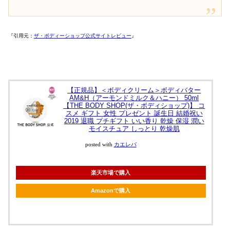
『引用元：
ザ・ボディーショップ公式サイトレビュー
』
【正規品】＜ボディクリーム＞ボディバター
AM&H（アーモンドミルク＆ハニー） 50ml
【THE BODY SHOP(ザ・ボディショップ)】 コ
スメ ギフト 女性 プレゼント 誕生日 結婚祝い
2019 退職 プチギフト いい香り 乾燥 保湿 潤い
モイスチュア しっとり 乾燥肌
posted with
カエレバ
楽天市場で購入
Amazonで購入