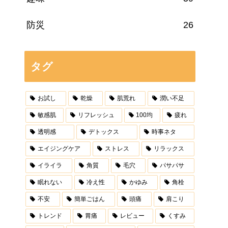
防災
26
タグ
お試し
乾燥
肌荒れ
潤い不足
敏感肌
リフレッシュ
100均
疲れ
透明感
デトックス
時事ネタ
エイジングケア
ストレス
リラックス
イライラ
角質
毛穴
パサパサ
眠れない
冷え性
かゆみ
角栓
不安
簡単ごはん
頭痛
肩こり
トレンド
胃痛
レビュー
くすみ