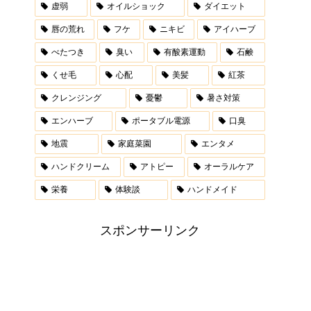
虚弱
オイルショック
ダイエット
唇の荒れ
フケ
ニキビ
アイハーブ
べたつき
臭い
有酸素運動
石鹸
くせ毛
心配
美髪
紅茶
クレンジング
憂鬱
暑さ対策
エンハーブ
ポータブル電源
口臭
地震
家庭菜園
エンタメ
ハンドクリーム
アトピー
オーラルケア
栄養
体験談
ハンドメイド
スポンサーリンク