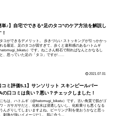
簡単♪】自宅でできる“足のタコ”のケア方法を解説し
す！
タコができるデメリット。 歩きづらい ストッキングが引っかかっ
れる最近、足のタコが固すぎて、歩くと違和感のあるハトムギ
hatomugi_bikatu）です。ねこさん軽石で削ればなんとかなるし
と、思っていた足の「タコ」ですが…...
2021.07.01
口コミ評価5.1】サンソリット スキンピールバー
HAの口コミは良い？悪い？チェックしました！
にちは、ハトムギ（@hatomugi_bikatu）です。古い角質で肌がゴ
ワ・ガサガサだと、化粧水は浸透しないし、化粧乗りも悪くなる
うんざりしてしまいますよね。ピーリング剤を使おうかなと思っ
、刺激が強いイメージだし、肌に合う...