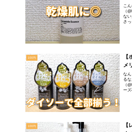
こん
（@
ない
さっ
【
100均
メ
なん
るな
（@
ーズ
【
100均