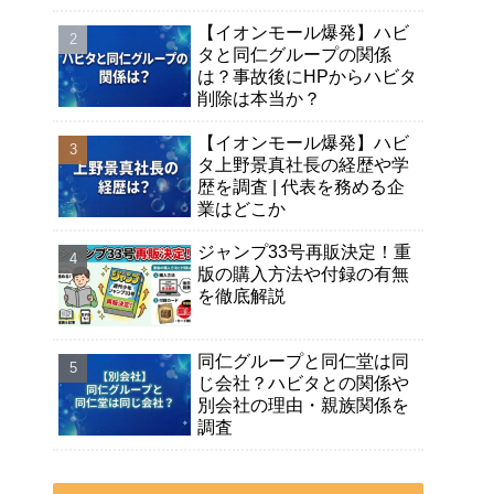
【イオンモール爆発】ハビ
タと同仁グループの関係
は？事故後にHPからハビタ
削除は本当か？
【イオンモール爆発】ハビ
タ上野景真社長の経歴や学
歴を調査 | 代表を務める企
業はどこか
ジャンプ33号再販決定！重
版の購入方法や付録の有無
を徹底解説
同仁グループと同仁堂は同
じ会社？ハビタとの関係や
別会社の理由・親族関係を
調査