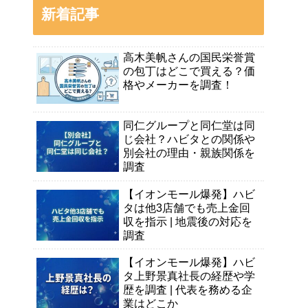
新着記事
高木美帆さんの国民栄誉賞
の包丁はどこで買える？価
格やメーカーを調査！
同仁グループと同仁堂は同
じ会社？ハビタとの関係や
別会社の理由・親族関係を
調査
【イオンモール爆発】ハビ
タは他3店舗でも売上金回
収を指示 | 地震後の対応を
調査
【イオンモール爆発】ハビ
タ上野景真社長の経歴や学
歴を調査 | 代表を務める企
業はどこか