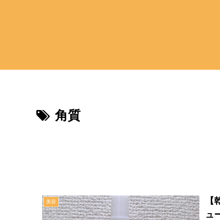
角質
【
美容
ュ