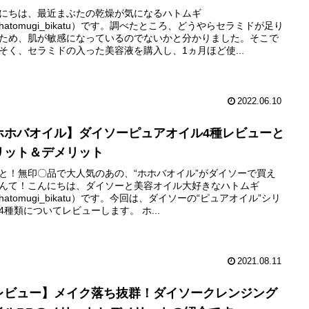
にちは、最近まぶたの乾燥が気になるハトムギ
hatomugi_bikatu）です。調べたところ、どうやらセラミドが足り
ため、肌が敏感になっているのでないかと分かりました。そこで
そく、セラミドの入った美容液を購入し、1ヵ月ほど使...
2022.06.10
ホホバオイル】ダイソーピュアオイル4種レビューと
リット＆デメリット
と！無印〇品で大人気のあの、“ホホバオイル”がダイソーで買え
んて！こんにちは、ダイソーと美容オイル大好きなハトムギ
hatomugi_bikatu）です。今回は、ダイソーの“ピュアオイル”シリ
4種類についてレビューします。 ホ...
2021.08.11
レビュー】メイク落ち抜群！ダイソークレンジング