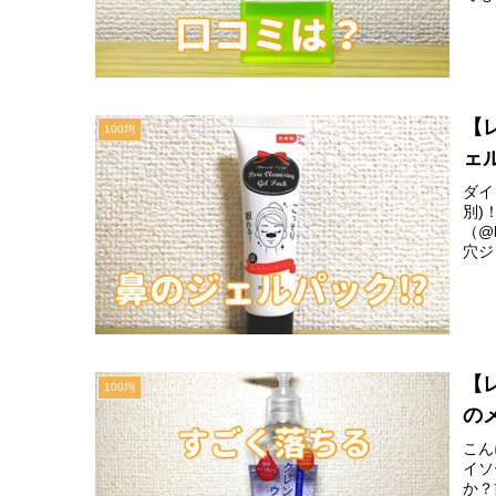
【
100均
ェ
ダイ
別)
（@
穴ジ
【
100均
の
こん
イソ
か？