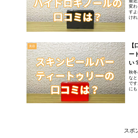
最近
変わ
すよ
けれ
【
美容
ー
い
秋冬
なと
です
にも
スポ