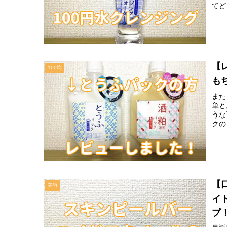
てど
【
100均
も
また
単と
うな
クの
【
美容
イ
プ