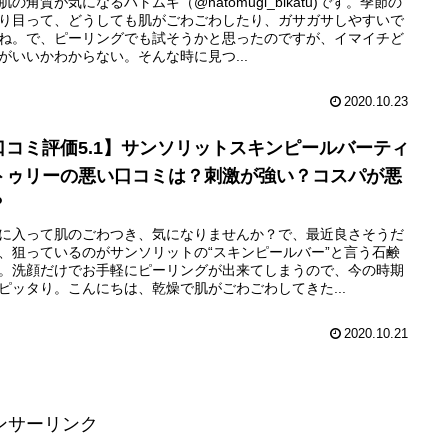
肌の角質が気になるハトムギ（@hatomugi_bikatu)です。季節の
り目って、どうしても肌がごわごわしたり、ガサガサしやすいで
ね。で、ピーリングでも試そうかと思ったのですが、イマイチど
がいいかわからない。そんな時に見つ...
2020.10.23
口コミ評価5.1】サンソリットスキンピールバーティ
トゥリーの悪い口コミは？刺激が強い？コスパが悪
？
に入って肌のごわつき、気になりませんか？で、最近良さそうだ
、狙っているのがサンソリットの“スキンピールバー”と言う石鹸
。洗顔だけでお手軽にピーリングが出来てしまうので、今の時期
ピッタり。こんにちは、乾燥で肌がごわごわしてきた...
2020.10.21
ンサーリンク