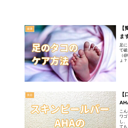
【
健康
ま
足に
て破
（@
ょ？
【
美容
A
こん
ワゴ
し、
ても