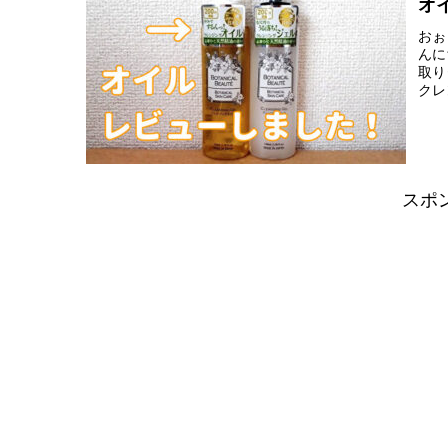
オ
おぉ
んに
取り
クレ
スポ